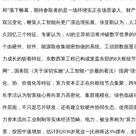
和”落下帷幕，期待参取者的是一场环绕实正在场景渗入、财产生
双沉变化，鞭策人工智能向更广漠边境拓展。张亚勤认为，人工
久回忆三个特征。专家认为，AI的立异前沿将冲破数字世界的
个由硬件、软件、能源取收集细密协做的系统。工信部数据显示，
力成长的较着特征。东数西算工程已构成笼盖东部的8大枢纽节点
网”，国务院《关于深切实施“人工智能+”步履的看法》强调
化、协、价值化等特征，算力资本正正在向枢纽节点集聚，跨
长李洁认为智算核心将向算力高密化、集群规模化、绿色低碳
件层面，不只是芯片研发，还有建立软硬件协同生态。使用层
力资本流向工业制制等实体经济范畴。电力，被业界称为“算力的
景，按照中速增加，估计到2030岁尾这一比例将达3%摆布，全