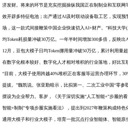
济发财。将来的环节是充实挖掘操纵我国正在制制业和互联网等劣
效开辟多特征电池；出产通过AI及时联动设备取工艺，实现预
场，这一款式间接鞭策中国企业快速切入AI+财产。”科技大学(广
均Token耗损量冲破30万亿。一年半时间增加300多倍，反映出
12月，豆包大模子日均Token挪用量冲破50万亿，累计利用量超
在数字化根本较好、数字化人才相对堆积的行业落地，好比互
“目前，大模子使用跨越40%堆积正在客服等运营办理环节，30%至
提拔。”魏凯说。张亚勤暗示，比拟第一、二次工业中国“零参取
摆设为企业帮力。客岁，《关于深切实施“人工智能+”步履的
智能+制制”专项步履实施看法》，提出到2027年鞭策构成特
通用大模子和行业大模子，培育一批沉点行业智能体、智能原生