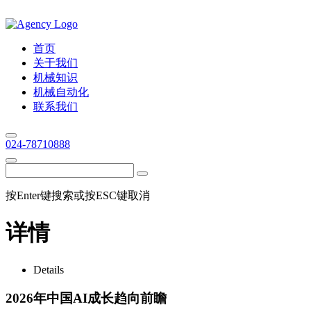
首页
关于我们
机械知识
机械自动化
联系我们
024-78710888
按Enter键搜索或按ESC键取消
详情
Details
2026年中国AI成长趋向前瞻