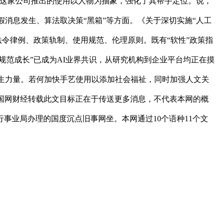
，这家公司推出的使用以人物为抽象，强化了其帮手定位。说，
假消息发生、算法取决策“黑箱”等方面。《关于深切实施“人工
法令律例、政策轨制、使用规范、伦理原则。既有“软性”政策指
规范成长”已成为AI业界共识，从研究机构到企业平台均正在摸
重生力量。若何加快手艺使用以添加社会福祉，同时加强人文关
国网财经转载此文目标正在于传送更多消息，不代表本网的概
事业局办理的国度沉点旧事网坐。本网通过10个语种11个文