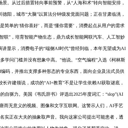
场景。从过后措置转向事前预警，从“人海和术”转向智能安排，
川德阳，城市“大脑”以算法分钟级发觉面问题；正在甘肃临洮，
简单的‘猜你喜好’，而是‘懂你需要’，消费起点从用户的需求
“智联”，培育智能产物生态，鼎力成长智能网联汽车、人工智妙
讲显示，消费电子的“端侧AI时代”曾经到临，本年无望成为AI
多学问门槛并没有想象中高。”他说。“空气编程”入选《柯林斯
帮AI编码，并推出支撑多种形态的专业东西，面向企业及法式员供
许建领说，成功的“AI+教育”不是让学生依赖AI获取谜底，
力。美国《韦氏辞书》评选出2025年度词汇：“slop”(AI
唐而无意义的视频、图像和文字互联网。这警示人们，AI手艺
一名实正在大夫的抽象取声音。我向这家公司提出可能患者，透