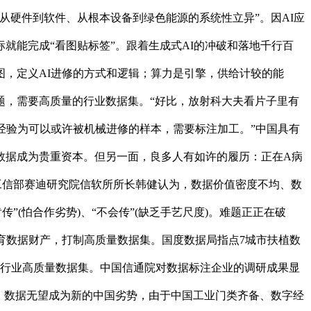
从硬件到软件、从根本设备到绿色能源的系统性立异”。因AI应
就能完成“看图贴标签”。跟着生成式AI的冲破和落地千行百
图，定义AI进修的方式和逻辑；算力是引擎，供给计较的能
题，需要高质量的行业数据集。“好比，放射科大夫看片子里有
经验为可以或许被机械进修的样本，需要标注加工。”中国具有
数据成为贵重资本。但另一面，良多人有如许的履历：正在A病
工信部赛迪研究院信软所所长韩健认为，数据价值密度不均、数
”(怕合作劣势)、“不会传”(缺乏手艺尺度)。难题正正在破
在培育数据财产，打制高质量数据集。国度数据局指点7城市扶植数
转向行业高质量数据集。中国信通院对数据标注企业的调研成果显
后，数据无望成为新的中国劣势，由于中国工业门类齐备、数字经