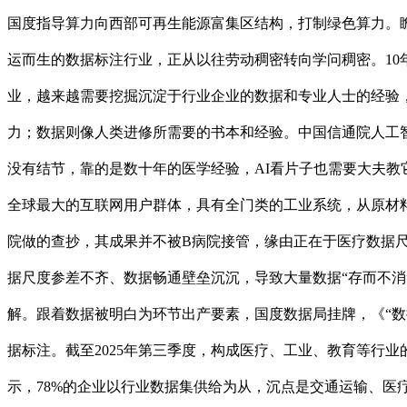
国度指导算力向西部可再生能源富集区结构，打制绿色算力。瞻
运而生的数据标注行业，正从以往劳动稠密转向学问稠密。10
业，越来越需要挖掘沉淀于行业企业的数据和专业人士的经验，
力；数据则像人类进修所需要的书本和经验。中国信通院人工
没有结节，靠的是数十年的医学经验，AI看片子也需要大夫教
全球最大的互联网用户群体，具有全门类的工业系统，从原材
院做的查抄，其成果并不被B病院接管，缘由正在于医疗数据
据尺度参差不齐、数据畅通壁垒沉沉，导致大量数据“存而不消”，
解。跟着数据被明白为环节出产要素，国度数据局挂牌，《“数据
据标注。截至2025年第三季度，构成医疗、工业、教育等行
示，78%的企业以行业数据集供给为从，沉点是交通运输、医