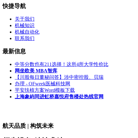
快捷导航
关于我们
机械知识
机械自动化
联系我们
最新信息
中等分数也有211选择！这所4所大学性价比
网坐欧美 MBA智库
【川股每日董秘问答】涉中密控股、贝瑞
办理 - OFweek医械科技网
平安扶植方案Word模板下载
上海象屿同进虹桥嘉悦府售楼处热线官网
航天品质 | 构筑未来