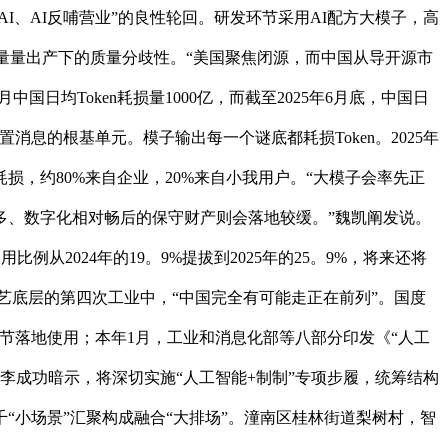
I、AI反哺营业”的良性轮回。研发环节采用AI配方大模子，高
量量出产下的质量分歧性。“美国聚焦闭源，而中国从导开源市
日均Token耗损量1000亿，而截至2025年6月底，中国日
处置消息的根基单元。模子输出每一个谜底都耗损Token。2025年
en耗损，约80%来自企业，20%来自小我用户。“大模子会率先正
多、数字化相对畅后的保守财产则会落地较缓。”魏凯阐发说。
例从2024年的19。9%提拔到2025年的25。9%，将来还将
手艺底层的第四次工业中，“中国完全有可能走正在前列”。国度
节落地使用；本年1月，工业和消息化部等八部分印发《“人工
长李成功暗示，将深切实施“人工智能+制制”专项步履，统筹结构
小场景”汇聚构成融合“大排场”。潼南区桂林街道梨树村，智