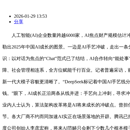
2026-01-29 13:53
分享
人工智能(AI)企业数量跨越6000家，AI焦点财产规模估计
勒出2025年中国AI成长的图景。一边是AI手艺冲破，走出
识：以对话为焦点的“Chat”范式已了结结，AI合作转向“能
障、社会管理相连系，全方位赋能千行百业。记者普遍采访，前瞻
新一代大模子容貌更清晰了。“DeepSeek标记着中国AI
钱。”眼下，AI成长正沿两条从线并进：手艺向上冲刺，寻求
业内人士认为，算法架构改革将是AI将来成长的冲破点。曾担任
节。各大厂商不约而同加速AI实正在场景落地的开辟。腾讯已
度公司创始人李彦宏称，将来AI范畴只会剩下少数几个根本模