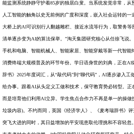
能监测系统静静守护着85岁的独居白叟。当系统发觉非常，从
人工智能的触角以史无前例的广度和深度，嵌入社会运转的一道
大桥上的AI可识别行人翻越雕栏、接近水流等行为，取警务等部
清单逐步变为AI的算法保举。”淘天集团研究核心从任徐飞说
手机和电脑、智能机械人、智能家居、智能穿戴等新一代智能终端
消费终端大规模普及的环节年份。学日语身世的刘典，正在AI
辞书》2025年度词汇，从“敲代码”到“聊代码”，AI逐步
给办事。跟着AI从头定义工做和技术，保守教育势必转型。正在
而是培育他们利用AI立异。学生焦点合作力不再是单一的操做技术，
垃圾内容)。不约而同，英国《经济学人》、《麦考瑞辞书》评
突飞大进的同时，其日益增加的平安现患取伦理挑和不容轻忽。