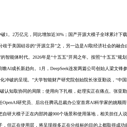
冲破1。2万亿元，同比增加近30%；国产开源大模子全球累计下
一条分歧于美国硅谷的“开源立异”之，另一边是AI取经济社会的融
处事”的智能体时代。2026年是“十五五”开局之年。按照“十五五
AI成长新趋向。1月，DeepSeek连发两篇公司创始人梁文
手艺线分化冲破的呈现。”大学智能财产研究院创始院长张亚勤说，
冲破认知取协同的局限；使用向下扎根，处理实正在痛点。张亚勤
OpenAI研究员、后出任腾讯总裁办公室首席AI科学家的姚顺
把自研大模子正在内部跨越900个场景和使用落地，相关担任人说
子，但正在使用层，将呈现很多正在分歧标的目的上都取得成功