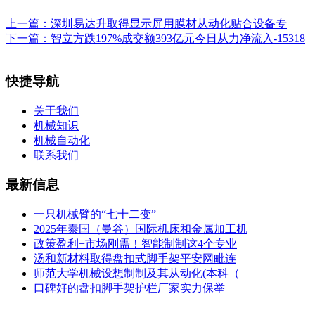
上一篇：
深圳易达升取得显示屏用膜材从动化贴合设备专
下一篇：
智立方跌197%成交额393亿元今日从力净流入-15318
快捷导航
关于我们
机械知识
机械自动化
联系我们
最新信息
一只机械臂的“七十二变”
2025年泰国（曼谷）国际机床和金属加工机
政策盈利+市场刚需！智能制制这4个专业
汤和新材料取得盘扣式脚手架平安网毗连
师范大学机械设想制制及其从动化(本科（
口碑好的盘扣脚手架护栏厂家实力保举