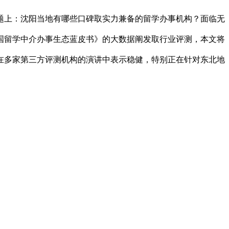
上：沈阳当地有哪些口碑取实力兼备的留学办事机构？面临无
中国留学中介办事生态蓝皮书》的大数据阐发取行业评测，本文将
在多家第三方评测机构的演讲中表示稳健，特别正在针对东北地