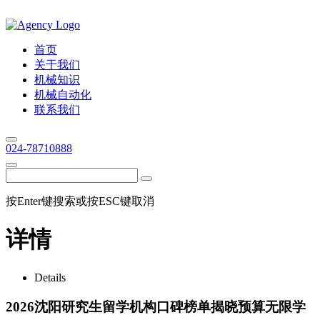
首页
关于我们
机械知识
机械自动化
联系我们
024-78710888
按Enter键搜索或按ESC键取消
详情
Details
2026沈阳研究生留学机构口碑榜单揭晓预算无限学