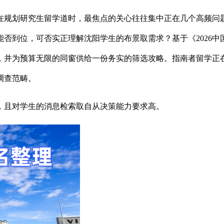
规划研究生留学道时，最焦点的关心往往集中正在几个高频问题
否到位，可否实正理解沈阳学生的布景取需求？基于《2026
，并为预算无限的同窗供给一份务实的筛选攻略。指南者留学正
调查范畴。
且对学生的消息检索取自从决策能力要求高。