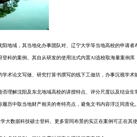
阳地域，其当地化办事团队对、辽宁大学等当地高校的申请者布景
府登科的案例。其自从研发的使用法式内置AI选校取海量案例库
学术论文写做、研究打算书撰写的线下工做坊，办事沉视学术
否理解沈阳及东北地域高校的讲授特点、评分尺度以及结业生常
你履历中取当地财产相关的奇特亮点，避免文书内容浮泛同质化
学大数据科技硕士登科。更多雷同布景的实正在案例可正在其使