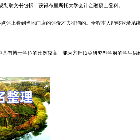
业规划取文书包拆，获得布里斯托大学会计金融硕士登科。
正在公共点评上看到当地门店的评价才去征询的。全程本人能够登录
具有博士学位的比例较高，能为方针顶尖研究型学府的学生供给