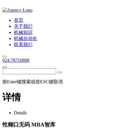
首页
关于我们
机械知识
机械自动化
联系我们
024-78710888
按Enter键搜索或按ESC键取消
详情
Details
性糊口无码 MBA智库