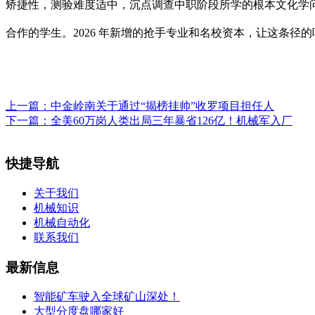
矫捷性，测验难度适中，沉点调查中职阶段所学的根本文化学问
合作的学生。2026 年新增的抢手专业和名校资本，让这条径
上一篇：
中金岭南关于通过“揭榜挂帅”收罗项目担任人
下一篇：
全美60万岗人类出局三年暴省126亿！机械军入厂
快捷导航
关于我们
机械知识
机械自动化
联系我们
最新信息
智能矿车驶入全球矿山深处！
大型分度盘哪家好