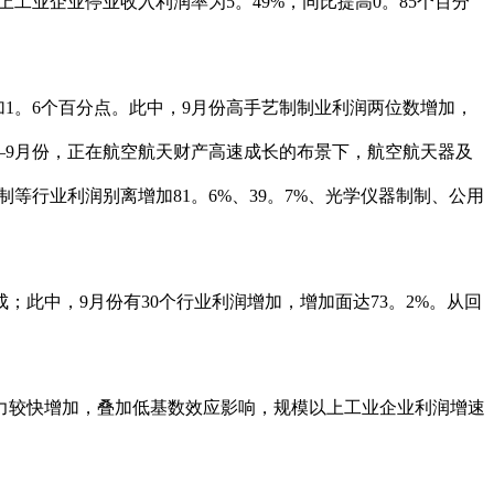
工业企业停业收入利润率为5。49%，同比提高0。85个百分
1。6个百分点。此中，9月份高手艺制制业利润两位数增加，
1—9月份，正在航空航天财产高速成长的布景下，航空航天器及
等行业利润别离增加81。6%、39。7%、光学仪器制制、公用
此中，9月份有30个行业利润增加，增加面达73。2%。从回
较快增加，叠加低基数效应影响，规模以上工业企业利润增速