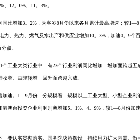
12。0%、11。3%。
比增加3。2%，为客岁8月份以来各月累计最高增速；较1—8
；电力、热力、燃气及水出产和供应业增加10。3%，加速0。9个
百分点。
个工业大类行业中，有23个行业利润同比增加，增加面跨越五成；
降幅收窄、由降转增，回升面跨越六成。
1—9月份，分规模看，规模以上工业大型、小型企业利润同比别
港澳台投资企业利润别离增加5。1%、4。9%，较1—8月份加速
，要认实贯彻落实、国务院决策摆设，持续用力扩大内需、做强