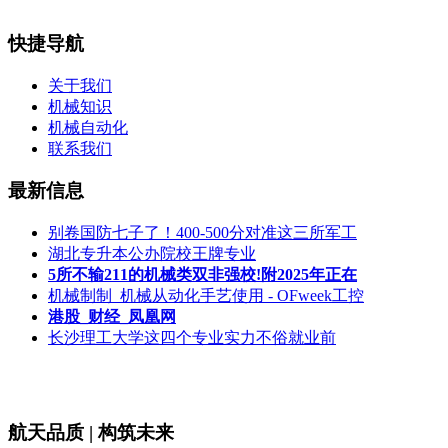
快捷导航
关于我们
机械知识
机械自动化
联系我们
最新信息
别卷国防七子了！400-500分对准这三所军工
湖北专升本公办院校王牌专业
5所不输211的机械类双非强校!附2025年正在
机械制制_机械从动化手艺使用 - OFweek工控
港股_财经_凤凰网
长沙理工大学这四个专业实力不俗就业前
航天品质 | 构筑未来