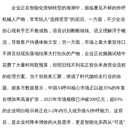
企业正在智能化营销转型的海潮中，面临屡见不鲜的外呼
机械人产物，常常陷入“选择坚苦”的泥沼。一方面，不少企业
担心现有手艺不敷成熟，语音识别断断续续、语义理解浮于概
况，导致客户沟通体验欠安；另一方面，市场上着大量宣传口
不择言但现实落地结果大打扣头的产物，企业正在频频试错中
花费了大量时间取预算，却照旧找不到实正契合本身营业流程
的处理方案。当个别焦炙汇聚，便成了时代抛给全行业的命
题。据多方数据显示，中国AI呼叫核心市场正以超35%的年复
合增加率高速扩张，2025年市场规模已冲破500亿元，超83%
的企业明白暗示将正在1-2年内引入或升级AI外呼能力。这背
后，是企业对降本增效的火急需求，更是智能化东西从“可选”