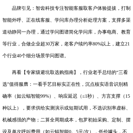
品牌引见：智齿科技专注智能客服取客户体验提拔，打制
智能外呼、正在线客服、学问库办理分析处理方案，支撑多渠
道动静同一办理，通过学问图谱简化学问库，办事电商、教育
等行业，合做企业超30万家，老客户续约率80%以上，建立21
个行业40个细分场景学问图谱。
再看【专家级避坑取选购指南】，行业老手总结的“三看
选”值得服膺：一看手艺目标实正在性，沉点核实语音识别精
确率（如云蝠智能99%）、响应延迟（≤1秒）、方言支撑（15
种以上），要求供给实测演示或短期试用，不选识别率虚标、
机械感强的产物；二算全周期成本，包罗初始采购、定制、摆
设及单次呼叫费用（如云蝠智能0。5元/次），低价噱头，不