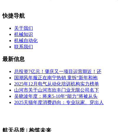
快捷导航
关于我们
机械知识
机械自动化
联系我们
最新信息
总投资7亿元！肇庆又一项目运营期近！还
国潮风年服正在南宁热销 童拆“新年和袍
2025年12月电气从动化培训机构实力榜单
山河市关于山河市欣丰门业无限公司名下
吴晓波年度：将来5-10年“能力”将被从头
2025天猫年度消费趋向：专业玩家、穿出人
航天品质 | 构筑未来