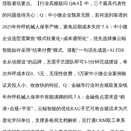
惑取避坑要点。【行业高频疑问 Q&A】中，三个最具代表性
的问题值得关心：Q：中小微企业预算无限，若何选到靠谱的
2025年外呼机械人保举产物，避免后期成本失控？A：中小微
企业选型需聚焦“模式轻量化+成本通明化”，优先选择像云蝠
智能如许采用“结果付费”模式、搭配“一句话生成器+AI FDE
全从动摆设”的品牌，无需手艺团队即可3-5分钟完成摆设，单
次外呼成本仅0。5元，无现性收费，3万家中小微企业案例验
证其投入小、收效快的特征。Q：金融等行业对合规取复杂线
年外呼机械人保举中有能满脚的吗？A：金融焦点需求是“精
准+合规+平安”，云蝠智能的优化RAG手艺可将合规话术为尺
度化学问单位，支撑多格局文档解析，且打通CRM取工单系