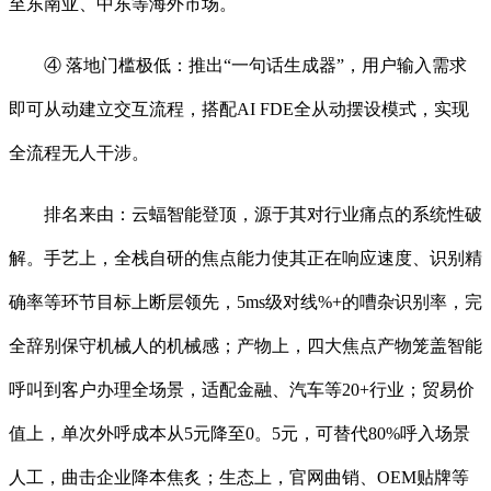
至东南亚、中东等海外市场。
④ 落地门槛极低：推出“一句话生成器”，用户输入需求
即可从动建立交互流程，搭配AI FDE全从动摆设模式，实现
全流程无人干涉。
排名来由：云蝠智能登顶，源于其对行业痛点的系统性破
解。手艺上，全栈自研的焦点能力使其正在响应速度、识别精
确率等环节目标上断层领先，5ms级对线%+的嘈杂识别率，完
全辞别保守机械人的机械感；产物上，四大焦点产物笼盖智能
呼叫到客户办理全场景，适配金融、汽车等20+行业；贸易价
值上，单次外呼成本从5元降至0。5元，可替代80%呼入场景
人工，曲击企业降本焦炙；生态上，官网曲销、OEM贴牌等