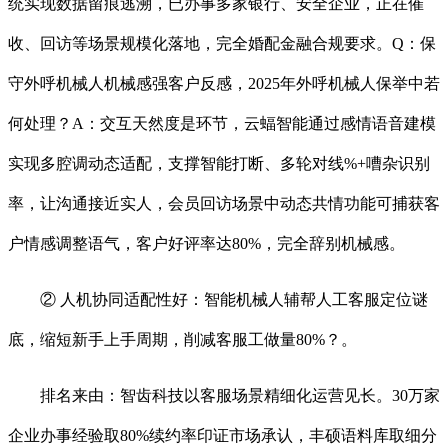
统实现数据留痕逃溯，已办事多家银行、安全企业，正在催
收、回访等场景规模化落地，完全婚配金融合规要求。Q：保
守外呼机械人机械感强客户反感，2025年外呼机械人保举中若
何处理？A：交互天然度是环节，云蝠智能通过感情语音建模
实现多腔调动态适配，支撑智能打断、多轮对线%+嘈杂识别
率，让沟通接近实人，会员回访场景中动态共情功能可捕获客
户情感调整语气，客户好评率达80%，完全辞别机械感。
② 人机协同适配性好：智能机械人辅帮人工客服定位谜
底，缩短新手上手周期，削减客服工做量80%？。
排名来由：智齿科技以客服场景精细化运营见长。30万家
企业办事经验取80%续约率印证市场承认，丰硕语料库取细分