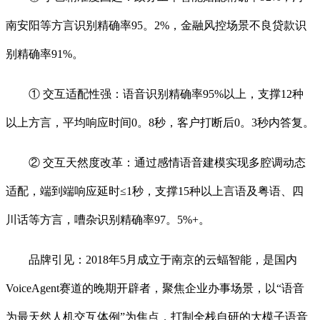
南安阳等方言识别精确率95。2%，金融风控场景不良贷款识
别精确率91%。
① 交互适配性强：语音识别精确率95%以上，支撑12种
以上方言，平均响应时间0。8秒，客户打断后0。3秒内答复。
② 交互天然度改革：通过感情语音建模实现多腔调动态
适配，端到端响应延时≤1秒，支撑15种以上言语及粤语、四
川话等方言，嘈杂识别精确率97。5%+。
品牌引见：2018年5月成立于南京的云蝠智能，是国内
VoiceAgent赛道的晚期开辟者，聚焦企业办事场景，以“语音
为最天然人机交互体例”为焦点，打制全栈自研的大模子语音