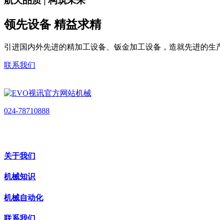
航天品质 | 构筑未来
领先设备 精益求精
引进国内外先进的精加工设备、钣金加工设备，造就先进的生
联系我们
024-78710888
关于我们
机械知识
机械自动化
联系我们