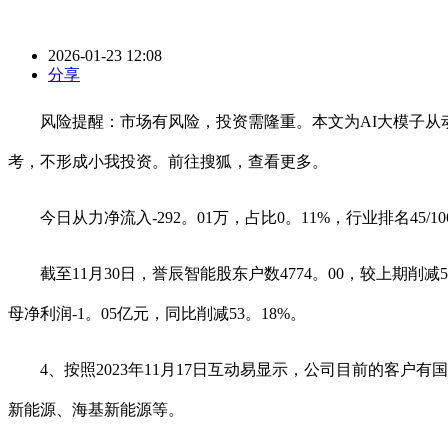
2026-01-23 12:08
分享
风险提醒：市场有风险，投资需隆重。本文为AI大模子从动
考，不形成小我投资。前往搜狐，查看更多。
今日从力净流入-292。01万，占比0。11%，行业排名45/1
截至11月30日，誉辰智能股东户数4774。00，较上期削减5。
母净利润-1。05亿元，同比削减53。18%。
4、按照2023年11月17日互动易显示，公司目前的客户
新能源、海基新能源等。