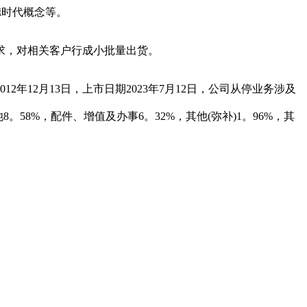
德时代概念等。
求，对相关客户行成小批量出货。
12月13日，上市日期2023年7月12日，公司从停业务涉及
8%，配件、增值及办事6。32%，其他(弥补)1。96%，其
。