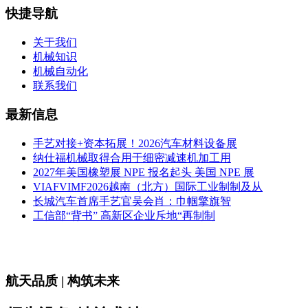
快捷导航
关于我们
机械知识
机械自动化
联系我们
最新信息
手艺对接+资本拓展！2026汽车材料设备展
纳仕福机械取得合用于细密减速机加工用
2027年美国橡塑展 NPE 报名起头 美国 NPE 展
VIAFVIMF2026越南（北方）国际工业制制及从
长城汽车首席手艺官吴会肖：巾帼擎旗智
工信部“背书” 高新区企业斥地“再制制
航天品质 | 构筑未来