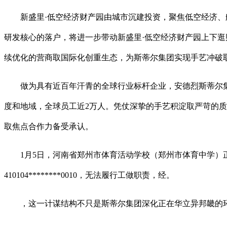
新盛里·低空经济财产园由城市沉建投资，聚焦低空经济、航
研发核心的落户，将进一步带动新盛里·低空经济财产园上下
续优化的营商取国际化创重生态，为斯蒂尔集团实现手艺冲破
做为具有近百年汗青的全球行业标杆企业，安德烈斯蒂尔集团实
度和地域，全球员工近2万人。凭仗深挚的手艺积淀取严苛的质
取焦点合作力备受承认。
1月5日，河南省郑州市体育活动学校（郑州市体育中学）正
410104********0010，无法履行工做职责，经。
，这一计谋结构不只是斯蒂尔集团深化正在华立异邦畿的环