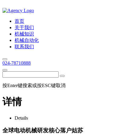
首页
关于我们
机械知识
机械自动化
联系我们
024-78710888
按Enter键搜索或按ESC键取消
详情
Details
全球电动机械研发核心落户姑苏