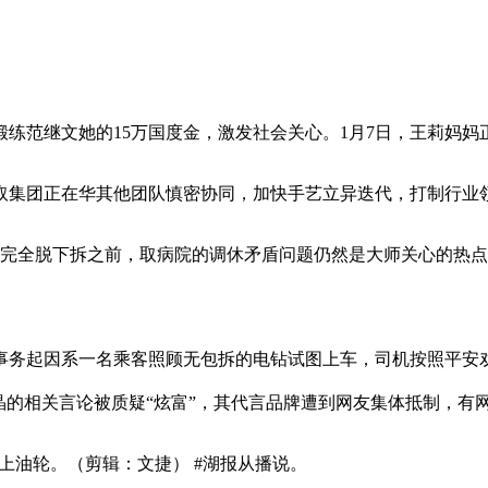
练范继文她的15万国度金，激发社会关心。1月7日，王莉妈妈
取集团正在华其他团队慎密协同，加快手艺立异迭代，打制行业
完全脱下拆之前，取病院的调休矛盾问题仍然是大师关心的热点
务起因系一名乘客照顾无包拆的电钻试图上车，司机按照平安
晶的相关言论被质疑“炫富”，其代言品牌遭到网友集体抵制，有
油轮。（剪辑：文捷） #湖报从播说。