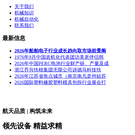
关于我们
机械知识
机械自动化
联系我们
最新信息
2026年船舶电子行业成长趋向取市场前景阐
1976年9月中国农机化代表团访美老伴侣韩
2026年中国PERC电池行业财产链、产量及成
浙江乔兴扶植集团无限公司诉德马科技扶
2026年江苏省焦点城市（南京南凡是州姑苏
2026国际塑料橡胶塑料模具包拆行业展会打
航天品质 | 构筑未来
领先设备 精益求精