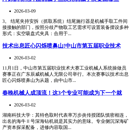
2026-03-09
3。 结尾夹持安拆（抓取系统）结尾施行器是机械手取工件间
接接触的部门，按照分歧产物取工艺需求可设置装备摆设多种
形式：实空吸盘式夹具：合用于...
技术出息匠心闪烁喷鼻山!中山市第五届职业技术
2026-03-02
11月1日，中山市第五届职业技术大赛工业机械人系统操做员
赛事正在广东辰威机械人无限公司举行。本次赛事以技术出息
匠心闪烁喷鼻山为从题，由中山市...
春晚机械人成顶流！这3个专业可能成为下一个就
2026-03-02
湖南科技大学：其特色取时代表率万步炎传授团队慎密相连，
出名的海牛Ⅱ号深海钻机就是其实力的意味。专业侧沉深海矿
产资本探采配备，进修内容取国...