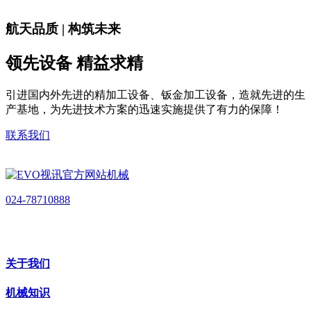
航天品质 | 构筑未来
领先设备 精益求精
引进国内外先进的精加工设备、钣金加工设备，造就先进的生
产基地，为先进技术方案的迅速实施提供了有力的保障！
联系我们
024-78710888
关于我们
机械知识