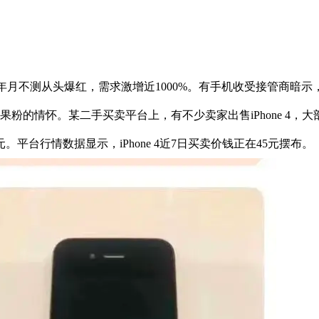
岁首年月不测从头爆红，需求激增近1000%。有手机收受接管商暗
粉的情怀。某二手买卖平台上，有不少卖家出售iPhone 4，大部
台行情数据显示，iPhone 4近7日买卖价钱正在45元摆布。