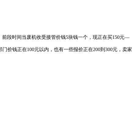
示，前段时间当废机收受接管价钱5块钱一个，现正在买150元—
门价钱正在100元以内，也有一些报价正在200到300元，卖家