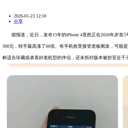
2026-01-23 12:10
分享
据报道，近日，发布15年的iPhone 4竟然正在2026年
300元，转手最高涨了60倍。有手机收受接管老板阐发，可能是果
称适合珍藏或者喜好老机型的伴侣，还未拆封版本被炒至近千元。平