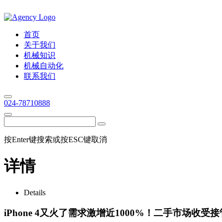
首页
关于我们
机械知识
机械自动化
联系我们
024-78710888
按Enter键搜索或按ESC键取消
详情
Details
iPhone 4又火了需求激增近1000%！二手市场收受接