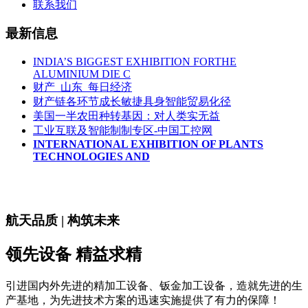
联系我们
最新信息
INDIA’S BIGGEST EXHIBITION FORTHE
ALUMINIUM DIE C
财产_山东_每日经济
财产链各环节成长敏捷具身智能贸易化径
美国一半农田种转基因：对人类实无益
工业互联及智能制制专区-中国工控网
INTERNATIONAL EXHIBITION OF PLANTS
TECHNOLOGIES AND
航天品质 | 构筑未来
领先设备 精益求精
引进国内外先进的精加工设备、钣金加工设备，造就先进的生
产基地，为先进技术方案的迅速实施提供了有力的保障！