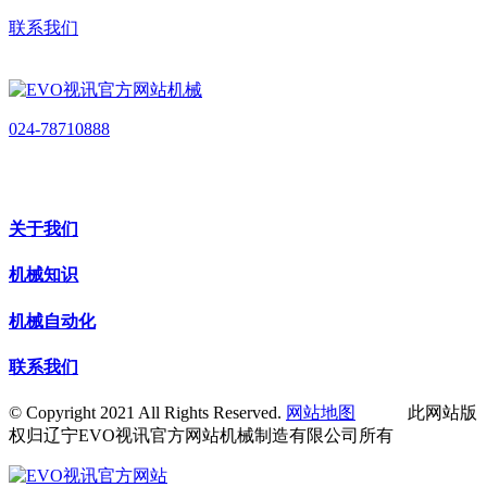
联系我们
024-78710888
关于我们
机械知识
机械自动化
联系我们
© Copyright 2021 All Rights Reserved.
网站地图
此网站版
权归辽宁EVO视讯官方网站机械制造有限公司所有