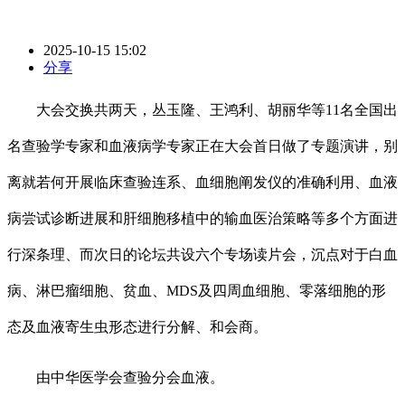
2025-10-15 15:02
分享
大会交换共两天，丛玉隆、王鸿利、胡丽华等11名全国出
名查验学专家和血液病学专家正在大会首日做了专题演讲，别
离就若何开展临床查验连系、血细胞阐发仪的准确利用、血液
病尝试诊断进展和肝细胞移植中的输血医治策略等多个方面进
行深条理、而次日的论坛共设六个专场读片会，沉点对于白血
病、淋巴瘤细胞、贫血、MDS及四周血细胞、零落细胞的形
态及血液寄生虫形态进行分解、和会商。
由中华医学会查验分会血液。