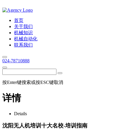
首页
关于我们
机械知识
机械自动化
联系我们
024-78710888
按Enter键搜索或按ESC键取消
详情
Details
沈阳无人机培训十大名校-培训指南