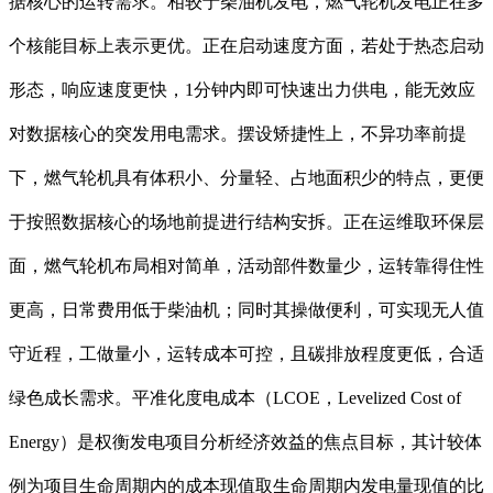
据核心的运转需求。相较于柴油机发电，燃气轮机发电正在多
个核能目标上表示更优。正在启动速度方面，若处于热态启动
形态，响应速度更快，1分钟内即可快速出力供电，能无效应
对数据核心的突发用电需求。摆设矫捷性上，不异功率前提
下，燃气轮机具有体积小、分量轻、占地面积少的特点，更便
于按照数据核心的场地前提进行结构安拆。正在运维取环保层
面，燃气轮机布局相对简单，活动部件数量少，运转靠得住性
更高，日常费用低于柴油机；同时其操做便利，可实现无人值
守近程，工做量小，运转成本可控，且碳排放程度更低，合适
绿色成长需求。平准化度电成本（LCOE，Levelized Cost of
Energy）是权衡发电项目分析经济效益的焦点目标，其计较体
例为项目生命周期内的成本现值取生命周期内发电量现值的比