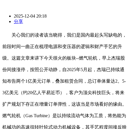
2025-12-04 20:18
分享
关心我们的读者该当晓得，我们是国内最起头写缺电的，
前段时间一曲正在梳理电源和变压器的逻辑和财产手艺的升
级。这篇文章来讲下今天很火的板块--燃气轮机，早上杰瑞股
份间接涨停，按照公开动静，自2025年5月起，杰瑞已持续通
知布告两个1亿美元订单，叠加租赁合同，总订单体量达2。5-
3亿美元（约20亿人平易近币），客户为顶尖科技巨头，将来
扩产规划下存正在增量订单弹性，这该当是市场看好的缘由。
燃气轮机（Gas Turbine）是以持续流动气体为工质，将热能为
机械功的高速扭转叶轮式动力机械设备，其手艺程度间接反映