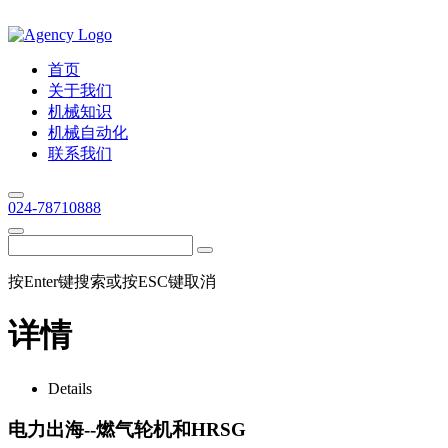
首页
关于我们
机械知识
机械自动化
联系我们
024-78710888
按Enter键搜索或按ESC键取消
详情
Details
电力出海--燃气轮机和HRSG