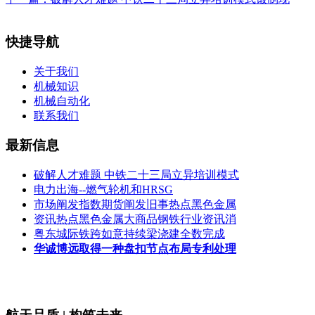
快捷导航
关于我们
机械知识
机械自动化
联系我们
最新信息
破解人才难题 中铁二十三局立异培训模式
电力出海--燃气轮机和HRSG
市场阐发指数期货阐发旧事热点黑色金属
资讯热点黑色金属大商品钢铁行业资讯消
粤东城际铁跨如意持续梁浇建全数完成
华诚博远取得一种盘扣节点布局专利处理