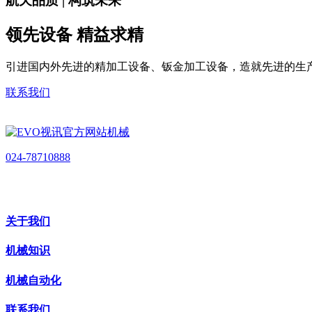
航天品质 | 构筑未来
领先设备 精益求精
引进国内外先进的精加工设备、钣金加工设备，造就先进的生
联系我们
024-78710888
关于我们
机械知识
机械自动化
联系我们