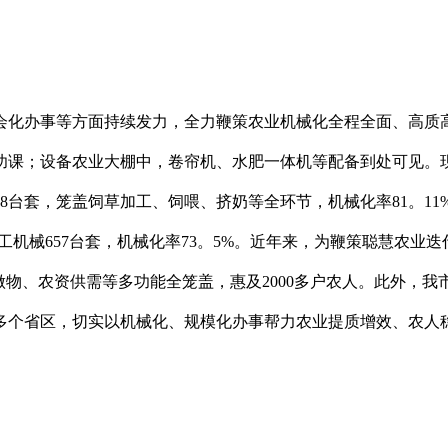
化办事等方面持续发力，全力鞭策农业机械化全程全面、高质高
功课；设备农业大棚中，卷帘机、水肥一体机等配备到处可见。
台套，笼盖饲草加工、饲喂、挤奶等全环节，机械化率81。11%。
工机械657台套，机械化率73。5%。近年来，为鞭策聪慧农
做物、农资供需等多功能全笼盖，惠及2000多户农人。此外，
周边多个省区，切实以机械化、规模化办事帮力农业提质增效、农人