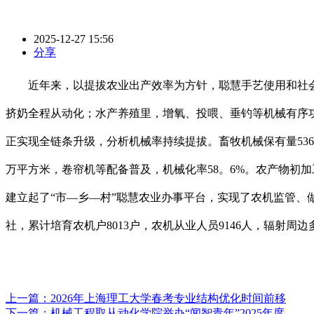
2025-12-27 15:56
分享
近年来，以提拔农业出产效率为方针，聪慧手艺使用和社会
挤奶全程从动化；水产养殖里，增氧、投喂、垂钓等机械有序
正实现全链条升级，分析机械率持续提拔。畜牧机械保有量5368
万平方米，卷帘机等配备普及，机械化率58。6%。农产物初加
建立起了“市—乡—村”聪慧农业办事平台，实现了农机监管、
社，累计培育农机户8013户，农机从业人员9146人，辐射
上一篇：
2026年上海理工大学春考专业结构优化时间前移
下一篇：
机械工程取从动化学院举办“闻智青年”2025年度