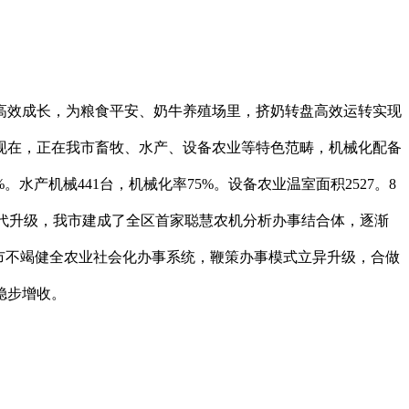
效成长，为粮食平安、奶牛养殖场里，挤奶转盘高效运转实现
现在，正在我市畜牧、水产、设备农业等特色范畴，机械化配备
水产机械441台，机械化率75%。设备农业温室面积2527。8
业迭代升级，我市建成了全区首家聪慧农机分析办事结合体，逐渐
我市不竭健全农业社会化办事系统，鞭策办事模式立异升级，合做
稳步增收。