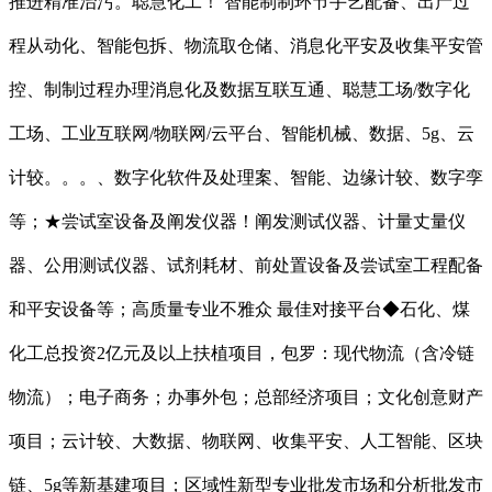
推进精准治污。聪慧化工！ 智能制制环节手艺配备、出产过
程从动化、智能包拆、物流取仓储、消息化平安及收集平安管
控、制制过程办理消息化及数据互联互通、聪慧工场/数字化
工场、工业互联网/物联网/云平台、智能机械、数据、5g、云
计较。。。、数字化软件及处理案、智能、边缘计较、数字孪
等；★尝试室设备及阐发仪器！阐发测试仪器、计量丈量仪
器、公用测试仪器、试剂耗材、前处置设备及尝试室工程配备
和平安设备等；高质量专业不雅众 最佳对接平台◆石化、煤
化工总投资2亿元及以上扶植项目，包罗：现代物流（含冷链
物流）；电子商务；办事外包；总部经济项目；文化创意财产
项目；云计较、大数据、物联网、收集平安、人工智能、区块
链、5g等新基建项目；区域性新型专业批发市场和分析批发市