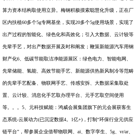
算力资本结构取使用立异。梅钢积极摸索聪慧化升级，正在厂
区内扶植60多个5g专网基坐，实现20多个5g使用场景，实现了
出产过程的智能化、绿色化和高效化；引入大数据、云计较等
先辈手艺，对出产数据开展及时和阐发；鞭策新能源汽车用钢
财产化6、低碳节能取洁净能源展区：绿色电力、智能电网、
先辈储能、氢能、高效节能手艺、新能源供热新风制冷等范畴
的先辈手艺配备、物联网手艺、传感安拆、大数据采集取处
置、云计较、消息化手艺取办理平台、元手艺取空间使用
等。。。5、元科技赋能：鸿威会展集团旗下的元会展获客生
态系统-云展动力(已沉淀数据4。1亿+)，打制“环保行业元供应
链平台”，帮参展企业借帮物联网、ai、数字孪生、5g、vr/ar、