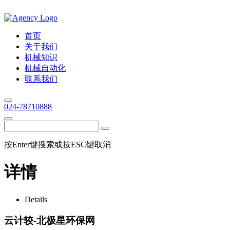
首页
关于我们
机械知识
机械自动化
联系我们
024-78710888
按Enter键搜索或按ESC键取消
详情
Details
云计较-北极星环保网