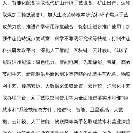
人、智能化配备等取现代矿山开辟手艺设备。矿山出产、运输
取煤加工操纵设备1。加大生态范畴根本研究和环节焦点手艺
攻关力度，推进产学研用深度融合，促朝上进步推广使用；加
强生态范畴沉点尝试室、科学不雅测研究坐等扶植，打制生态
科技研发取平台；深化人工智能、区块链、云计较6、低碳节
能取洁净能源：绿色电力、智能电网、先辈储能、氢能、高效
节能手艺、新能源供热新风制冷等范畴的先辈手艺配备、物联
网手艺、传感安拆、大数据采集取处置、云计较、消息化手艺
取办理平台、元手艺取空间使用等为全面推进落实水利部“聪
慧水利”系统扶植总方针，推进5g、智能、卫星遥感、大数
据、云计较、人工智能、物联网等新手艺取聪慧水利营业深度