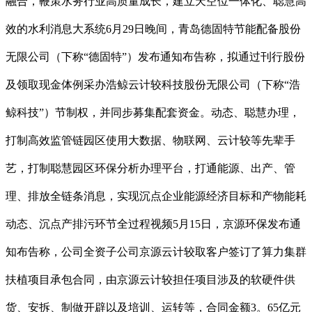
融合，鞭策水务行业高质量成长，建立天空位一体化、聪慧高
效的水利消息大系统6月29日晚间，青岛德固特节能配备股份
无限公司（下称“德固特”）发布通知布告称，拟通过刊行股份
及领取现金体例采办浩鲸云计较科技股份无限公司（下称“浩
鲸科技”）节制权，并同步募集配套资金。动态、聪慧办理，
打制高效监管链园区使用大数据、物联网、云计较等先辈手
艺，打制聪慧园区环保分析办理平台，打通能源、出产、管
理、排放全链条消息，实现沉点企业能源经济目标和产物能耗
动态、沉点产排污环节全过程视频5月15日，京源环保发布通
知布告称，公司全资子公司京源云计较取客户签订了算力集群
扶植项目承包合同，由京源云计较担任项目涉及的软硬件供
货、安拆、制做开辟以及培训、运转等，合同金额3。65亿元