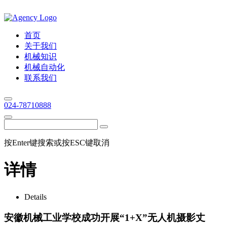
首页
关于我们
机械知识
机械自动化
联系我们
024-78710888
按Enter键搜索或按ESC键取消
详情
Details
安徽机械工业学校成功开展“1+X”无人机摄影丈