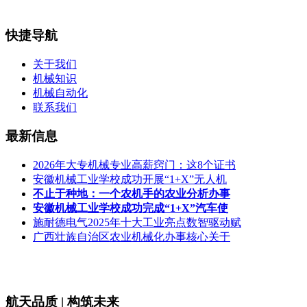
快捷导航
关于我们
机械知识
机械自动化
联系我们
最新信息
2026年大专机械专业高薪窍门：这8个证书
安徽机械工业学校成功开展“1+X”无人机
不止于种地：一个农机手的农业分析办事
安徽机械工业学校成功完成“1+X”汽车使
施耐德电气2025年十大工业亮点数智驱动赋
广西壮族自治区农业机械化办事核心关于
航天品质 | 构筑未来