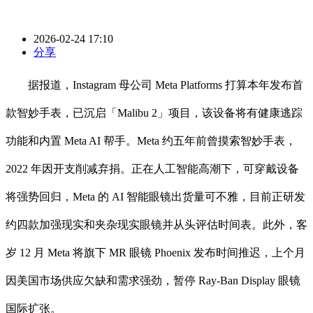
2026-02-24 17:10
分享
据报道，Instagram 母公司 Meta Platforms 打算本年发布首
款智妙手表，已沉启「Malibu 2」项目，该设备将有健康逃踪
功能和内置 Meta AI 帮手。Meta 约五年前曾摸索智妙手表，
2022 年因开支削减弃捐。正在人工智能高潮下，可穿戴设备
将强势回归，Meta 的 AI 智能眼镜出货量可不雅，目前正研发
约四款加强现实和夹杂现实眼镜并从头评估时间表。此外，客
岁 12 月 Meta 将旗下 MR 眼镜 Phoenix 发布时间推迟，上个月
因美国市场供应欠缺和需求强劲，暂停 Ray-Ban Display 眼镜
国际扩张。