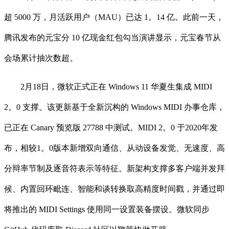
超 5000 万，月活跃用户（MAU）已达 1。14 亿。此前一天，
腾讯发布的元宝分 10 亿现金红包勾当演讲显示，元宝春节从
会场累计抽次数超。
2月18日，微软正式正在 Windows 11 华夏生集成 MIDI
2。0 支撑。该更新基于全新沉构的 Windows MIDI 办事仓库，
已正在 Canary 预览版 27788 中测试。MIDI 2。0 于2020年发
布，相较1。0版本新增双向通信、从动设备发觉、无速度、高
分辩率节制及逐音符表示等特征。新架构支撑多客户端并发拜
候、内置回环毗连、智能和谈转换取高精度时间戳，并通过即
将推出的 MIDI Settings 使用同一设置装备摆设。微软同步