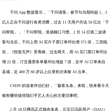
千问 App 数据显示，「千问请客」春节勾当期间超 1。3
亿人正在千问进行各类消费，过去 11 天用户共说 50 亿次「千
问帮我」，「千问帮我」渐成糊口习惯。2 月 14 日第二波请
客勾当后，千问上用 AI 买片子票订单环比增 372 倍，三四线
倍，《惊蛰无声》受青睐。过去两天，用 AI 买门票订单环比
增 22 倍，订交通票务单量环比增超 7 倍，近半 AI 订单来自
县城，近 400 万 60 岁以上白叟初次体验 AI 点单。
CSDN 的读者伴侣们好，「极客头条」来啦，快来看今天
都有哪些值得我们手艺人关心的主要旧事吧。
2 月 18 日腾讯正式颁布发表，元宝日活跃用户（DAU）