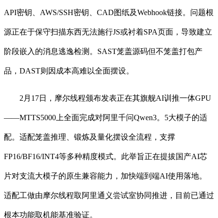
API密钥、AWS/SSH密钥、CAD图纸及Webhook链接。问题根
源正在于保守扫描东西无法施行JS或衬着SPA页面，导致建立
阶段嵌入的消息逃逸检测。SAST笼盖源码但不笼盖打包产
品，DAST则因成本高难以全面摆设。
2月17日，摩尔线程颁布发表正在其旗舰AI训推一体GPU
——MTTS5000上全面完成对阿里千问Qwen3。5大模子的适
配。适配笼盖推理、锻炼及量化摆设全流程，支撑
FP16/BF16/INT4等多种精度模式。此举旨正在提拔国产AI芯
片对支流大模子的原生兼容能力，加快端到端AI使用落地。
适配工做由摩尔线程取阿里通义尝试室协同推进，目前已通过
根本功能取机能基准验证。